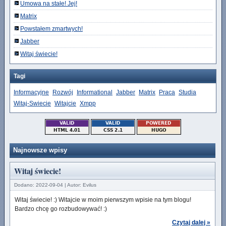
Umowa na stałe! Jej!
Matrix
Powstałem zmartwych!
Jabber
Witaj świecie!
Tagi
Informacyjne
Rozwój
Informational
Jabber
Matrix
Praca
Studia
Witaj-Swiecie
Witajcie
Xmpp
Najnowsze wpisy
Witaj świecie!
Dodano: 2022-09-04 | Autor: Evilus
Witaj świecie! :) Witajcie w moim pierwszym wpisie na tym blogu!
Bardzo chcę go rozbudowywać! :)
Czytaj dalej »