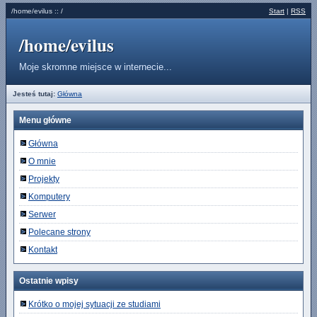
/home/evilus :: /
Start
|
RSS
/home/evilus
Moje skromne miejsce w internecie...
Jesteś tutaj:
Główna
Menu główne
Główna
O mnie
Projekty
Komputery
Serwer
Polecane strony
Kontakt
Ostatnie wpisy
Krótko o mojej sytuacji ze studiami